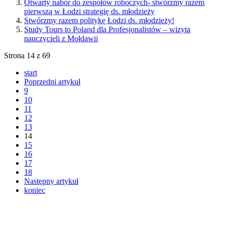
Otwarty nabór do zespołów roboczych- stwórzmy razem
pierwszą w Łodzi strategię ds. młodzieży
Stwórzmy razem politykę Łodzi ds. młodzieży!
Study Tours to Poland dla Profesjonalistów – wizyta
nauczycieli z Mołdawii
Strona 14 z 69
start
Poprzedni artykuł
9
10
11
12
13
14
15
16
17
18
Następny artykuł
koniec
© 2011 Copyright
FERSO
by
SelectStar.pl