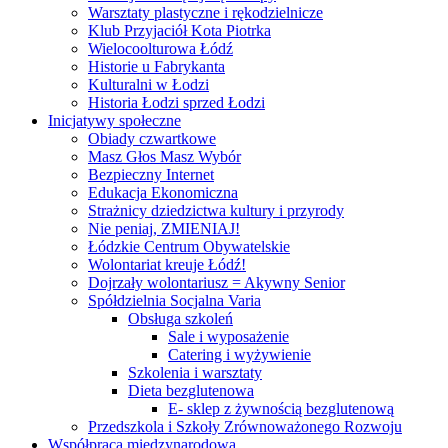
Warsztaty plastyczne i rękodzielnicze
Klub Przyjaciół Kota Piotrka
Wielocoolturowa Łódź
Historie u Fabrykanta
Kulturalni w Łodzi
Historia Łodzi sprzed Łodzi
Inicjatywy społeczne
Obiady czwartkowe
Masz Głos Masz Wybór
Bezpieczny Internet
Edukacja Ekonomiczna
Strażnicy dziedzictwa kultury i przyrody
Nie peniaj, ZMIENIAJ!
Łódzkie Centrum Obywatelskie
Wolontariat kreuje Łódź!
Dojrzały wolontariusz = Akywny Senior
Spółdzielnia Socjalna Varia
Obsługa szkoleń
Sale i wyposażenie
Catering i wyżywienie
Szkolenia i warsztaty
Dieta bezglutenowa
E- sklep z żywnością bezglutenową
Przedszkola i Szkoły Zrównoważonego Rozwoju
Współpraca międzynarodowa