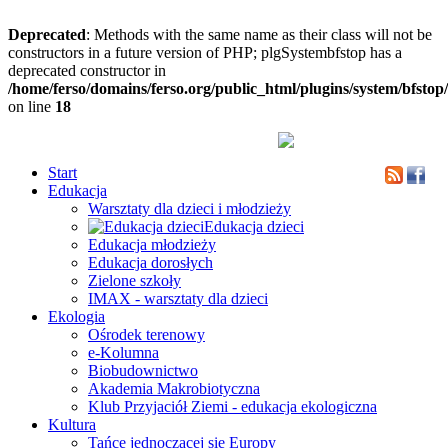
Deprecated
: Methods with the same name as their class will not be
constructors in a future version of PHP; plgSystembfstop has a
deprecated constructor in
/home/ferso/domains/ferso.org/public_html/plugins/system/bfstop
on line
18
Start
Edukacja
Warsztaty dla dzieci i młodzieży
Edukacja dzieci
Edukacja młodzieży
Edukacja dorosłych
Zielone szkoły
IMAX - warsztaty dla dzieci
Ekologia
Ośrodek terenowy
e-Kolumna
Biobudownictwo
Akademia Makrobiotyczna
Klub Przyjaciół Ziemi - edukacja ekologiczna
Kultura
Tańce jednoczącej się Europy