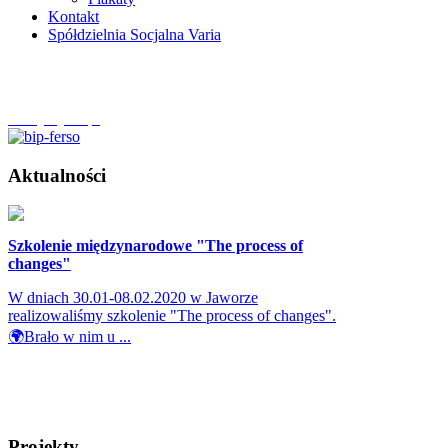
Kontakt
Spółdzielnia Socjalna Varia
Szczytnycel.pl
Aktualności
Szkolenie międzynarodowe "The process of
changes"
W dniach 30.01-08.02.2020 w Jaworze
realizowaliśmy szkolenie "The process of changes".
🌍Brało w nim u ...
Projekty