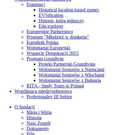
Erasmus+
Historical location-based games
EVSification
Historia, która jednoczy
Edu explorer
Europejskie Partnerstwo
Program "Młodzież w działaniu"
Eurodesk Polska
Wolontariat Europejski
Wsparcie Demokracji 2015
Program Grundtvig
Projekt Partnerski Grundtviga
Wolontariat Seniorów z Niemcami
Wolontariat Seniorów z Włochami
Wolontariat Seniorów z Bułgarią
RITA - Study Tours to Poland
Współpraca międzysektorowa
Profesjonalny III Sektor
O fundacji
Misja i Wizja
Historia
Nasz Zespół
Dokumenty
Filie