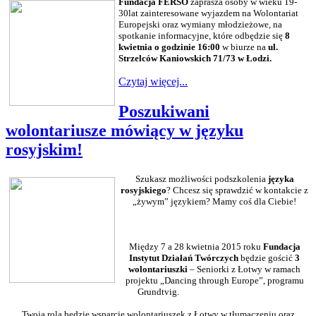
Fundacja FERSO
zaprasza osoby w wieku 19-
30lat zainteresowane wyjazdem na Wolontariat
Europejski oraz wymiany młodzieżowe, na
spotkanie informacyjne, które odbędzie się
8
kwietnia o godzinie 16:00
w biurze na
ul.
Strzelców Kaniowskich 71/73 w Łodzi.
Czytaj więcej...
Poszukiwani
wolontariusze mówiący w języku
rosyjskim!
Szukasz możliwości podszkolenia
języka
rosyjskiego
? Chcesz się sprawdzić w kontakcie z
„żywym” językiem? Mamy coś dla Ciebie!
Między 7 a 28 kwietnia 2015 roku
Fundacja
Instytut Działań Twórczych
będzie gościć
3
wolontariuszki
– Seniorki z Łotwy w ramach
projektu „Dancing through Europe”, programu
Grundtvig.
Twoją rolą będzie wsparcie wolontariuszek z Łotwy w tłumaczeniu oraz