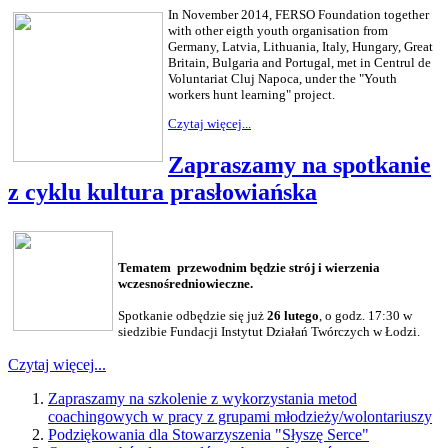
In November 2014, FERSO Foundation together
with other eigth youth organisation from
Germany, Latvia, Lithuania, Italy, Hungary, Great
Britain, Bulgaria and Portugal, met in Centrul de
Voluntariat Cluj Napoca, under the "Youth
workers hunt learning" project.
Czytaj więcej...
Zapraszamy na spotkanie
z cyklu kultura prasłowiańska
Tematem przewodnim będzie strój i wierzenia
wczesnośredniowieczne.
Spotkanie odbędzie się już
26 lutego
, o godz. 17:30 w
siedzibie Fundacji Instytut Działań Twórczych w Łodzi.
Czytaj więcej...
Zapraszamy na szkolenie z wykorzystania metod
coachingowych w pracy z grupami młodzieży/wolontariuszy
Podziękowania dla Stowarzyszenia "Słyszę Serce"