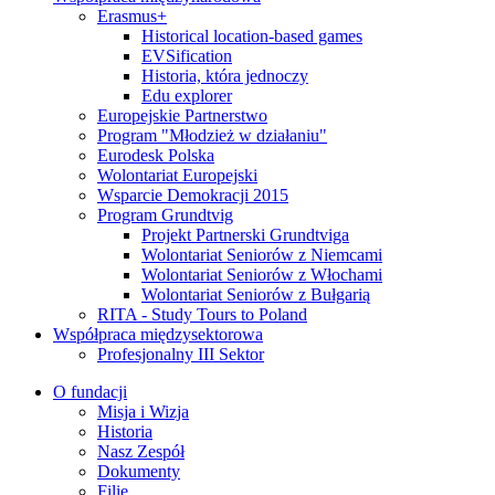
Erasmus+
Historical location-based games
EVSification
Historia, która jednoczy
Edu explorer
Europejskie Partnerstwo
Program "Młodzież w działaniu"
Eurodesk Polska
Wolontariat Europejski
Wsparcie Demokracji 2015
Program Grundtvig
Projekt Partnerski Grundtviga
Wolontariat Seniorów z Niemcami
Wolontariat Seniorów z Włochami
Wolontariat Seniorów z Bułgarią
RITA - Study Tours to Poland
Współpraca międzysektorowa
Profesjonalny III Sektor
O fundacji
Misja i Wizja
Historia
Nasz Zespół
Dokumenty
Filie