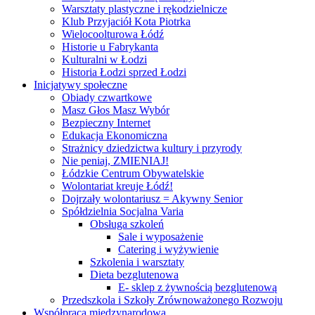
Warsztaty plastyczne i rękodzielnicze
Klub Przyjaciół Kota Piotrka
Wielocoolturowa Łódź
Historie u Fabrykanta
Kulturalni w Łodzi
Historia Łodzi sprzed Łodzi
Inicjatywy społeczne
Obiady czwartkowe
Masz Głos Masz Wybór
Bezpieczny Internet
Edukacja Ekonomiczna
Strażnicy dziedzictwa kultury i przyrody
Nie peniaj, ZMIENIAJ!
Łódzkie Centrum Obywatelskie
Wolontariat kreuje Łódź!
Dojrzały wolontariusz = Akywny Senior
Spółdzielnia Socjalna Varia
Obsługa szkoleń
Sale i wyposażenie
Catering i wyżywienie
Szkolenia i warsztaty
Dieta bezglutenowa
E- sklep z żywnością bezglutenową
Przedszkola i Szkoły Zrównoważonego Rozwoju
Współpraca międzynarodowa