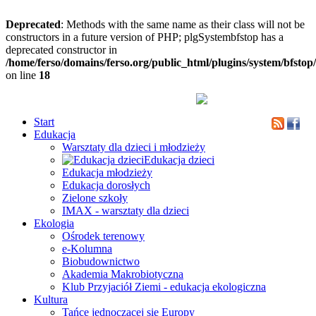
Deprecated
: Methods with the same name as their class will not be
constructors in a future version of PHP; plgSystembfstop has a
deprecated constructor in
/home/ferso/domains/ferso.org/public_html/plugins/system/bfstop
on line
18
Start
Edukacja
Warsztaty dla dzieci i młodzieży
Edukacja dzieci
Edukacja młodzieży
Edukacja dorosłych
Zielone szkoły
IMAX - warsztaty dla dzieci
Ekologia
Ośrodek terenowy
e-Kolumna
Biobudownictwo
Akademia Makrobiotyczna
Klub Przyjaciół Ziemi - edukacja ekologiczna
Kultura
Tańce jednoczącej się Europy