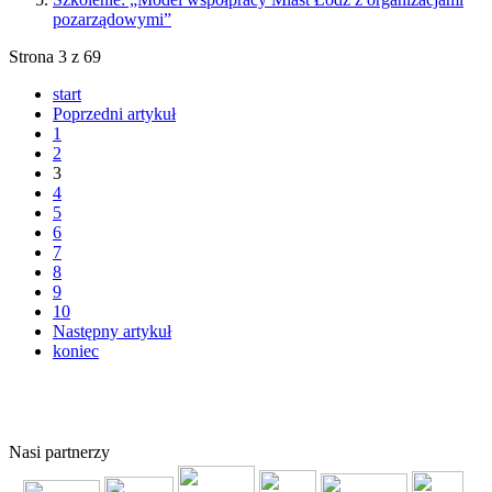
pozarządowymi”
Strona 3 z 69
start
Poprzedni artykuł
1
2
3
4
5
6
7
8
9
10
Następny artykuł
koniec
© 2011 Copyright
FERSO
by
SelectStar.pl
Nasi partnerzy