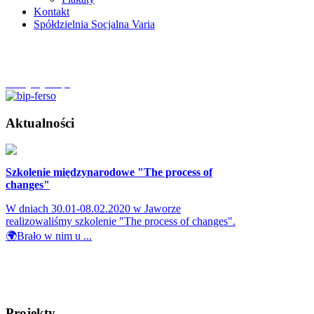
Kontakt
Spółdzielnia Socjalna Varia
Szczytnycel.pl
Aktualności
Szkolenie międzynarodowe "The process of
changes"
W dniach 30.01-08.02.2020 w Jaworze
realizowaliśmy szkolenie "The process of changes".
🌍Brało w nim u ...
Projekty