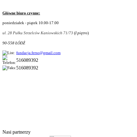
Główne biuro czynne:
poniedziałek - piątek 10.00-17.00
ul. 28 Pułku Strzelców Kaniowskich 71/73
(
I piętro
)
90-558 ŁÓDŹ
fundacja.ferso@gmail.com
516089392
516089392
© 2011 Copyright
FERSO
by
SelectStar.pl
Nasi partnerzy