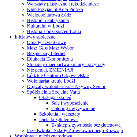
Warsztaty plastyczne i rękodzielnicze
Klub Przyjaciół Kota Piotrka
Wielocoolturowa Łódź
Historie u Fabrykanta
Kulturalni w Łodzi
Historia Łodzi sprzed Łodzi
Inicjatywy społeczne
Obiady czwartkowe
Masz Głos Masz Wybór
Bezpieczny Internet
Edukacja Ekonomiczna
Strażnicy dziedzictwa kultury i przyrody
Nie peniaj, ZMIENIAJ!
Łódzkie Centrum Obywatelskie
Wolontariat kreuje Łódź!
Dojrzały wolontariusz = Akywny Senior
Spółdzielnia Socjalna Varia
Obsługa szkoleń
Sale i wyposażenie
Catering i wyżywienie
Szkolenia i warsztaty
Dieta bezglutenowa
E- sklep z żywnością bezglutenową
Przedszkola i Szkoły Zrównoważonego Rozwoju
Współpraca międzynarodowa