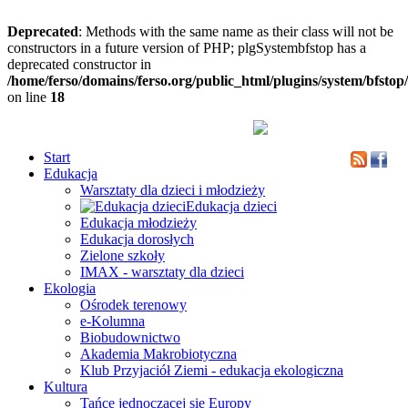
Deprecated
: Methods with the same name as their class will not be
constructors in a future version of PHP; plgSystembfstop has a
deprecated constructor in
/home/ferso/domains/ferso.org/public_html/plugins/system/bfstop
on line
18
Start
Edukacja
Warsztaty dla dzieci i młodzieży
Edukacja dzieci
Edukacja młodzieży
Edukacja dorosłych
Zielone szkoły
IMAX - warsztaty dla dzieci
Ekologia
Ośrodek terenowy
e-Kolumna
Biobudownictwo
Akademia Makrobiotyczna
Klub Przyjaciół Ziemi - edukacja ekologiczna
Kultura
Tańce jednoczącej się Europy