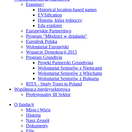
Erasmus+
Historical location-based games
EVSification
Historia, która jednoczy
Edu explorer
Europejskie Partnerstwo
Program "Młodzież w działaniu"
Eurodesk Polska
Wolontariat Europejski
Wsparcie Demokracji 2015
Program Grundtvig
Projekt Partnerski Grundtviga
Wolontariat Seniorów z Niemcami
Wolontariat Seniorów z Włochami
Wolontariat Seniorów z Bułgarią
RITA - Study Tours to Poland
Współpraca międzysektorowa
Profesjonalny III Sektor
O fundacji
Misja i Wizja
Historia
Nasz Zespół
Dokumenty
Filie