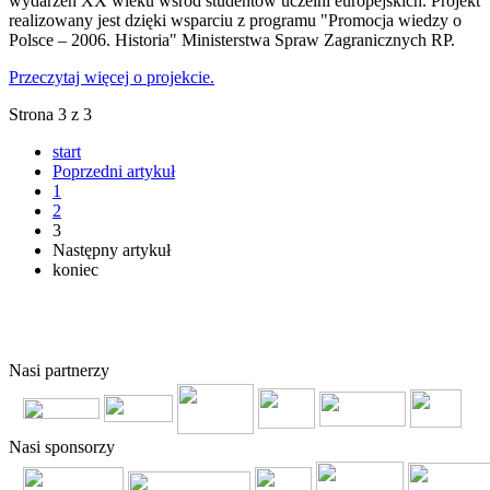
wydarzeń XX wieku wśród studentów uczelni europejskich. Projekt
realizowany jest dzięki wsparciu z programu "Promocja wiedzy o
Polsce – 2006. Historia" Ministerstwa Spraw Zagranicznych RP.
Przeczytaj więcej o projekcie.
Strona 3 z 3
start
Poprzedni artykuł
1
2
3
Następny artykuł
koniec
© 2011 Copyright
FERSO
by
SelectStar.pl
Nasi partnerzy
Nasi sponsorzy