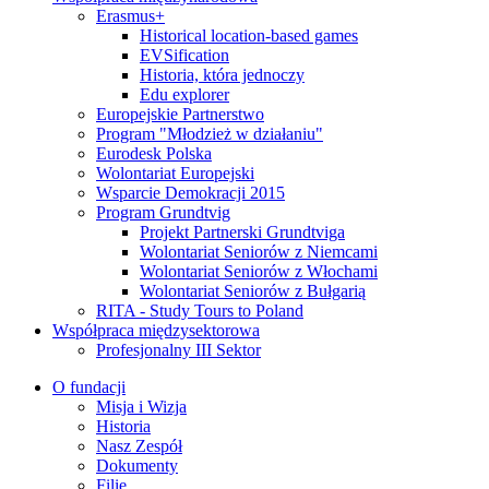
Erasmus+
Historical location-based games
EVSification
Historia, która jednoczy
Edu explorer
Europejskie Partnerstwo
Program "Młodzież w działaniu"
Eurodesk Polska
Wolontariat Europejski
Wsparcie Demokracji 2015
Program Grundtvig
Projekt Partnerski Grundtviga
Wolontariat Seniorów z Niemcami
Wolontariat Seniorów z Włochami
Wolontariat Seniorów z Bułgarią
RITA - Study Tours to Poland
Współpraca międzysektorowa
Profesjonalny III Sektor
O fundacji
Misja i Wizja
Historia
Nasz Zespół
Dokumenty
Filie