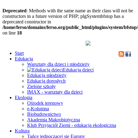
Deprecated
: Methods with the same name as their class will not be
constructors in a future version of PHP; plgSystembfstop has a
deprecated constructor in
/home/ferso/domains/ferso.org/public_html/plugins/system/bfstop
on line
18
Start
Edukacja
Warsztaty dla dzieci i młodzieży
Edukacja dzieci
Edukacja młodzieży
Edukacja dorosłych
Zielone szkoły
IMAX - warsztaty dla dzieci
Ekologia
Ośrodek terenowy
e-Kolumna
Biobudownictwo
Akademia Makrobiotyczna
Klub Przyjaciół Ziemi - edukacja ekologiczna
Kultura
Tańce jednoczącej się Europy