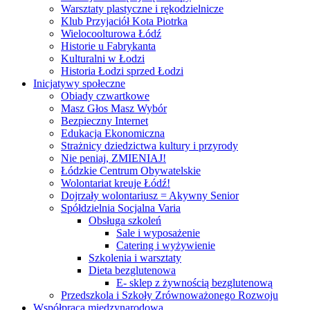
Warsztaty plastyczne i rękodzielnicze
Klub Przyjaciół Kota Piotrka
Wielocoolturowa Łódź
Historie u Fabrykanta
Kulturalni w Łodzi
Historia Łodzi sprzed Łodzi
Inicjatywy społeczne
Obiady czwartkowe
Masz Głos Masz Wybór
Bezpieczny Internet
Edukacja Ekonomiczna
Strażnicy dziedzictwa kultury i przyrody
Nie peniaj, ZMIENIAJ!
Łódzkie Centrum Obywatelskie
Wolontariat kreuje Łódź!
Dojrzały wolontariusz = Akywny Senior
Spółdzielnia Socjalna Varia
Obsługa szkoleń
Sale i wyposażenie
Catering i wyżywienie
Szkolenia i warsztaty
Dieta bezglutenowa
E- sklep z żywnością bezglutenową
Przedszkola i Szkoły Zrównoważonego Rozwoju
Współpraca międzynarodowa