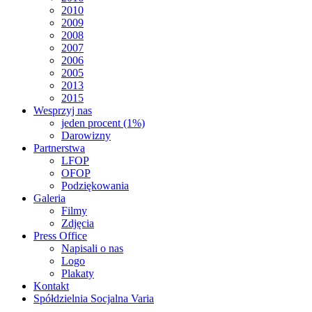
2010
2009
2008
2007
2006
2005
2013
2015
Wesprzyj nas
jeden procent (1%)
Darowizny
Partnerstwa
LFOP
OFOP
Podziękowania
Galeria
Filmy
Zdjęcia
Press Office
Napisali o nas
Logo
Plakaty
Kontakt
Spółdzielnia Socjalna Varia