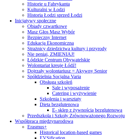
Historie u Fabrykanta
Kulturalni w Łodzi
Historia Łodzi sprzed Łodzi
Inicjatywy społeczne
Obiady czwartkowe
Masz Głos Masz Wybór
Bezpieczny Internet
Edukacja Ekonomiczna
Strażnicy dziedzictwa kultury i przyrody
Nie peniaj, ZMIENIAJ!
Łódzkie Centrum Obywatelskie
Wolontariat kreuje Łódź!
Dojrzały wolontariusz = Akywny Senior
Spółdzielnia Socjalna Varia
Obsługa szkoleń
Sale i wyposażenie
Catering i wyżywienie
Szkolenia i warsztaty
Dieta bezglutenowa
E- sklep z żywnością bezglutenową
Przedszkola i Szkoły Zrównoważonego Rozwoju
Współpraca międzynarodowa
Erasmus+
Historical location-based games
EVSification