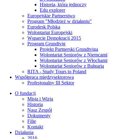
Historia, która jednoczy
Edu explorer
Europejskie Partnerstwo
Program "Młodzież w działaniu"
Eurodesk Polska
Wolontariat Europejski
Wsparcie Demokracji 2015
Program Grundtvig
Projekt Partnerski Grundtviga
Wolontariat Seniorów z Niemcami
Wolontariat Seniorów z Włochami
Wolontariat Seniorów z Bułgarią
RITA - Study Tours to Poland
Współpraca międzysektorowa
Profesjonalny III Sektor
O fundacji
Misja i Wizja
Historia
Nasz Zespół
Dokumenty
Filie
Kontakt
Działania
2016