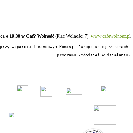
ca o 19.30 w Caf? Wolność
(Plac Wolności 7).
www.cafewolnosc.p
l
przy wsparciu finansowym Komisji Europejskiej w ramach 
programu ?Młodzież w działaniu?
© 2011 Copyright
FERSO
by
SelectStar.pl