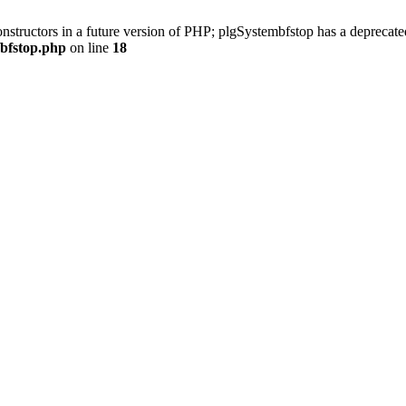
onstructors in a future version of PHP; plgSystembfstop has a deprecate
/bfstop.php
on line
18