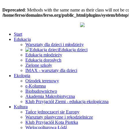
Deprecated
: Methods with the same name as their class will not be c
/home/ferso/domains/ferso.org/public_html/plugins/system/bfstop
Start
Edukacja
Warsztaty dla dzieci i młodzieży
Edukacja dzieci
Edukacja młodzieży
Edukacja dorosłych
Zielone szkoły
IMAX - warsztaty dla dzieci
Ekologia
Ośrodek terenowy
e-Kolumna
Biobudownictwo
Akademia Makrobiotyczna
Klub Przyjaciół Ziemi - edukacja ekologiczna
Kultura
Tańce jednoczącej się Europy
Warsztaty plastyczne i rękodzielnicze
Klub Przyjaciół Kota Piotrka
Wielocoolturowa Łódź