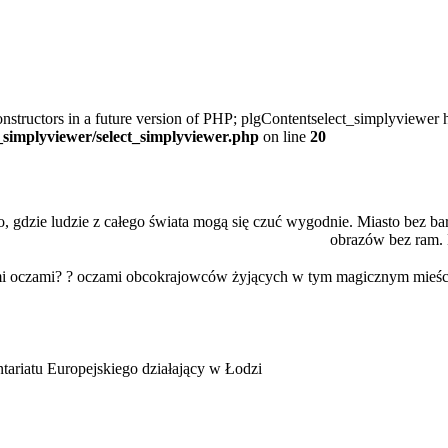
onstructors in a future version of PHP; plgContentselect_simplyviewer h
t_simplyviewer/select_simplyviewer.php
on line
20
 gdzie ludzie z całego świata mogą się czuć wygodnie. Miasto bez bari
obrazów bez ram. 
ymi oczami? ? oczami obcokrajowców żyjących w tym magicznym mieści
tariatu Europejskiego działający w Łodzi