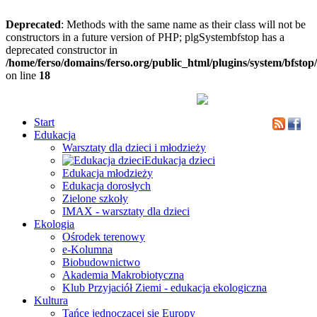
Deprecated
: Methods with the same name as their class will not be
constructors in a future version of PHP; plgSystembfstop has a
deprecated constructor in
/home/ferso/domains/ferso.org/public_html/plugins/system/bfstop
on line
18
Start
Edukacja
Warsztaty dla dzieci i młodzieży
Edukacja dzieci
Edukacja młodzieży
Edukacja dorosłych
Zielone szkoły
IMAX - warsztaty dla dzieci
Ekologia
Ośrodek terenowy
e-Kolumna
Biobudownictwo
Akademia Makrobiotyczna
Klub Przyjaciół Ziemi - edukacja ekologiczna
Kultura
Tańce jednoczącej się Europy