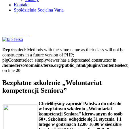
Kontakt
Spółdzielnia Socjalna Varia
Szczytnycel.pl
Deprecated
: Methods with the same name as their class will not be
constructors in a future version of PHP;
plgContentselect_simplyviewer has a deprecated constructor in
/home/ferso/domains/ferso.org/public_html/plugins/content/selec
on line
20
Bezpłatne szkolenie „Wolontariat
kompetencji Seniora”
Chcielibyśmy zaprosić Państwa do udziału
w bezpłatnym szkoleniu „Wolontariat
kompetencji Seniora” kierowanym do osób
60+. Szkolenie odbędzie się
31 stycznia i 1
lutego w godzinach 12.00-16.00 w siedzibie