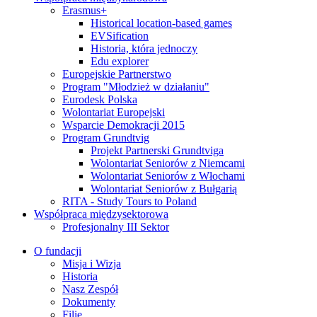
Erasmus+
Historical location-based games
EVSification
Historia, która jednoczy
Edu explorer
Europejskie Partnerstwo
Program "Młodzież w działaniu"
Eurodesk Polska
Wolontariat Europejski
Wsparcie Demokracji 2015
Program Grundtvig
Projekt Partnerski Grundtviga
Wolontariat Seniorów z Niemcami
Wolontariat Seniorów z Włochami
Wolontariat Seniorów z Bułgarią
RITA - Study Tours to Poland
Współpraca międzysektorowa
Profesjonalny III Sektor
O fundacji
Misja i Wizja
Historia
Nasz Zespół
Dokumenty
Filie