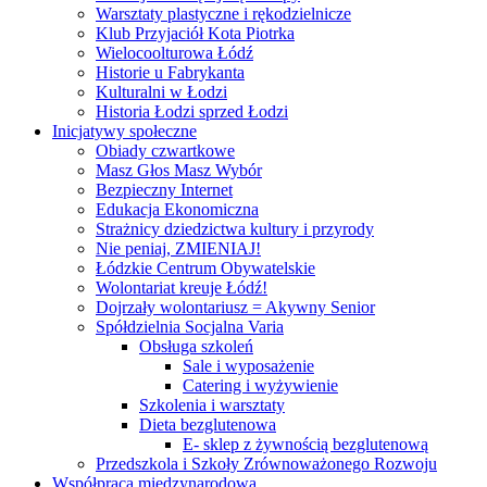
Warsztaty plastyczne i rękodzielnicze
Klub Przyjaciół Kota Piotrka
Wielocoolturowa Łódź
Historie u Fabrykanta
Kulturalni w Łodzi
Historia Łodzi sprzed Łodzi
Inicjatywy społeczne
Obiady czwartkowe
Masz Głos Masz Wybór
Bezpieczny Internet
Edukacja Ekonomiczna
Strażnicy dziedzictwa kultury i przyrody
Nie peniaj, ZMIENIAJ!
Łódzkie Centrum Obywatelskie
Wolontariat kreuje Łódź!
Dojrzały wolontariusz = Akywny Senior
Spółdzielnia Socjalna Varia
Obsługa szkoleń
Sale i wyposażenie
Catering i wyżywienie
Szkolenia i warsztaty
Dieta bezglutenowa
E- sklep z żywnością bezglutenową
Przedszkola i Szkoły Zrównoważonego Rozwoju
Współpraca międzynarodowa