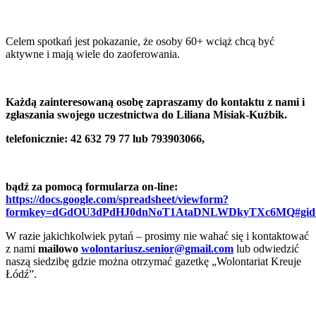
Celem spotkań jest pokazanie, że osoby 60+ wciąż chcą być
aktywne i mają wiele do zaoferowania.
Każdą zainteresowaną osobę zapraszamy do kontaktu z nami i
zgłaszania swojego uczestnictwa do Liliana Misiak-Kuźbik.
telefonicznie: 42 632 79 77 lub 793903066,
bądź za pomocą formularza on-line:
https://docs.google.com/spreadsheet/viewform?
formkey=dGdOU3dPdHJ0dnNoT1AtaDNLWDkyTXc6MQ#gid
W razie jakichkolwiek pytań – prosimy nie wahać się i kontaktować
z nami
mailowo
wolontariusz.senior@gmail.com
lub odwiedzić
naszą siedzibę gdzie można otrzymać gazetkę „Wolontariat Kreuje
Łódź”.