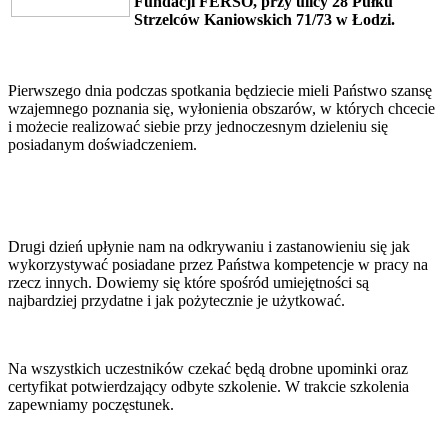
Fundacji FERSO, przy ulicy 28 Pułku
Strzelców Kaniowskich 71/73 w Łodzi.
Pierwszego dnia podczas spotkania będziecie mieli Państwo szansę
wzajemnego poznania się, wyłonienia obszarów, w których chcecie
i możecie realizować siebie przy jednoczesnym dzieleniu się
posiadanym doświadczeniem.
Drugi dzień upłynie nam na odkrywaniu i zastanowieniu się jak
wykorzystywać posiadane przez Państwa kompetencje w pracy na
rzecz innych. Dowiemy się które spośród umiejętności są
najbardziej przydatne i jak pożytecznie je użytkować.
Na wszystkich uczestników czekać będą drobne upominki oraz
certyfikat potwierdzający odbyte szkolenie. W trakcie szkolenia
zapewniamy poczęstunek.