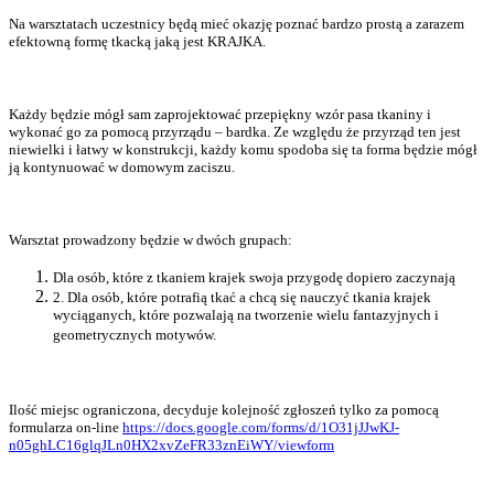
Na warsztatach uczestnicy będą mieć okazję poznać bardzo prostą a zarazem
efektowną formę tkacką jaką jest KRAJKA.
Każdy będzie mógł sam zaprojektować przepiękny wzór pasa tkaniny i
wykonać go za pomocą przyrządu – bardka. Ze względu że przyrząd ten jest
niewielki i łatwy w konstrukcji, każdy komu spodoba się ta forma będzie mógł
ją kontynuować w domowym zaciszu.
Warsztat prowadzony będzie w dwóch grupach:
Dla osób, które z tkaniem krajek swoja przygodę dopiero zaczynają
2. Dla osób, które potrafią tkać a chcą się nauczyć tkania krajek
wyciąganych, które pozwalają na tworzenie wielu fantazyjnych i
geometrycznych motywów.
Ilość miejsc ograniczona, decyduje kolejność zgłoszeń tylko za pomocą
formularza on-line
https://docs.google.com/forms/d/1O31jJJwKJ-
n05ghLC16glqJLn0HX2xvZeFR33znEiWY/viewform