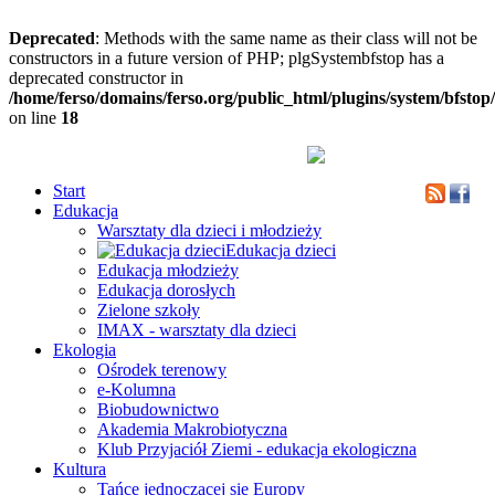
Deprecated
: Methods with the same name as their class will not be
constructors in a future version of PHP; plgSystembfstop has a
deprecated constructor in
/home/ferso/domains/ferso.org/public_html/plugins/system/bfstop
on line
18
Start
Edukacja
Warsztaty dla dzieci i młodzieży
Edukacja dzieci
Edukacja młodzieży
Edukacja dorosłych
Zielone szkoły
IMAX - warsztaty dla dzieci
Ekologia
Ośrodek terenowy
e-Kolumna
Biobudownictwo
Akademia Makrobiotyczna
Klub Przyjaciół Ziemi - edukacja ekologiczna
Kultura
Tańce jednoczącej się Europy