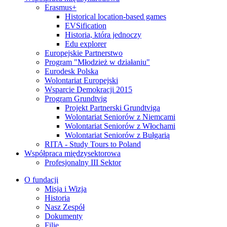
Erasmus+
Historical location-based games
EVSification
Historia, która jednoczy
Edu explorer
Europejskie Partnerstwo
Program "Młodzież w działaniu"
Eurodesk Polska
Wolontariat Europejski
Wsparcie Demokracji 2015
Program Grundtvig
Projekt Partnerski Grundtviga
Wolontariat Seniorów z Niemcami
Wolontariat Seniorów z Włochami
Wolontariat Seniorów z Bułgarią
RITA - Study Tours to Poland
Współpraca międzysektorowa
Profesjonalny III Sektor
O fundacji
Misja i Wizja
Historia
Nasz Zespół
Dokumenty
Filie