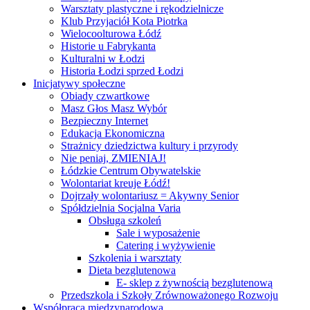
Warsztaty plastyczne i rękodzielnicze
Klub Przyjaciół Kota Piotrka
Wielocoolturowa Łódź
Historie u Fabrykanta
Kulturalni w Łodzi
Historia Łodzi sprzed Łodzi
Inicjatywy społeczne
Obiady czwartkowe
Masz Głos Masz Wybór
Bezpieczny Internet
Edukacja Ekonomiczna
Strażnicy dziedzictwa kultury i przyrody
Nie peniaj, ZMIENIAJ!
Łódzkie Centrum Obywatelskie
Wolontariat kreuje Łódź!
Dojrzały wolontariusz = Akywny Senior
Spółdzielnia Socjalna Varia
Obsługa szkoleń
Sale i wyposażenie
Catering i wyżywienie
Szkolenia i warsztaty
Dieta bezglutenowa
E- sklep z żywnością bezglutenową
Przedszkola i Szkoły Zrównoważonego Rozwoju
Współpraca międzynarodowa