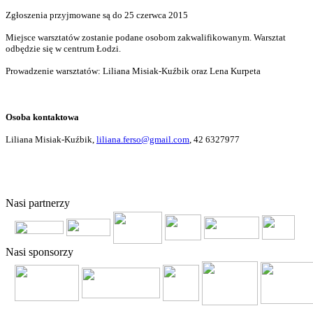
Zgłoszenia przyjmowane są do 25 czerwca 2015
Miejsce warsztatów zostanie podane osobom zakwalifikowanym. Warsztat
odbędzie się w centrum Łodzi.
Prowadzenie warsztatów: Liliana Misiak-Kuźbik oraz Lena Kurpeta
Osoba kontaktowa
Liliana Misiak-Kuźbik,
liliana.ferso@gmail.com
, 42 6327977
© 2011 Copyright
FERSO
by
SelectStar.pl
Nasi partnerzy
Nasi sponsorzy