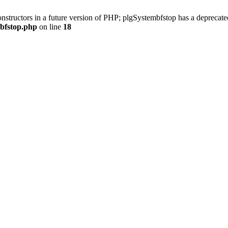
onstructors in a future version of PHP; plgSystembfstop has a deprecate
/bfstop.php
on line
18