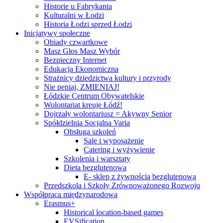
Historie u Fabrykanta
Kulturalni w Łodzi
Historia Łodzi sprzed Łodzi
Inicjatywy społeczne
Obiady czwartkowe
Masz Głos Masz Wybór
Bezpieczny Internet
Edukacja Ekonomiczna
Strażnicy dziedzictwa kultury i przyrody
Nie peniaj, ZMIENIAJ!
Łódzkie Centrum Obywatelskie
Wolontariat kreuje Łódź!
Dojrzały wolontariusz = Akywny Senior
Spółdzielnia Socjalna Varia
Obsługa szkoleń
Sale i wyposażenie
Catering i wyżywienie
Szkolenia i warsztaty
Dieta bezglutenowa
E- sklep z żywnością bezglutenową
Przedszkola i Szkoły Zrównoważonego Rozwoju
Współpraca międzynarodowa
Erasmus+
Historical location-based games
EVSification