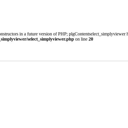
onstructors in a future version of PHP; plgContentselect_simplyviewer h
t_simplyviewer/select_simplyviewer.php
on line
20