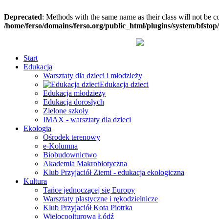
Deprecated
: Methods with the same name as their class will not be c
/home/ferso/domains/ferso.org/public_html/plugins/system/bfstop
Start
Edukacja
Warsztaty dla dzieci i młodzieży
Edukacja dzieci
Edukacja młodzieży
Edukacja dorosłych
Zielone szkoły
IMAX - warsztaty dla dzieci
Ekologia
Ośrodek terenowy
e-Kolumna
Biobudownictwo
Akademia Makrobiotyczna
Klub Przyjaciół Ziemi - edukacja ekologiczna
Kultura
Tańce jednoczącej się Europy
Warsztaty plastyczne i rękodzielnicze
Klub Przyjaciół Kota Piotrka
Wielocoolturowa Łódź