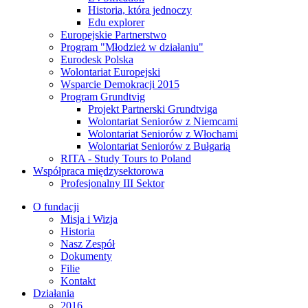
Historia, która jednoczy
Edu explorer
Europejskie Partnerstwo
Program "Młodzież w działaniu"
Eurodesk Polska
Wolontariat Europejski
Wsparcie Demokracji 2015
Program Grundtvig
Projekt Partnerski Grundtviga
Wolontariat Seniorów z Niemcami
Wolontariat Seniorów z Włochami
Wolontariat Seniorów z Bułgarią
RITA - Study Tours to Poland
Współpraca międzysektorowa
Profesjonalny III Sektor
O fundacji
Misja i Wizja
Historia
Nasz Zespół
Dokumenty
Filie
Kontakt
Działania
2016