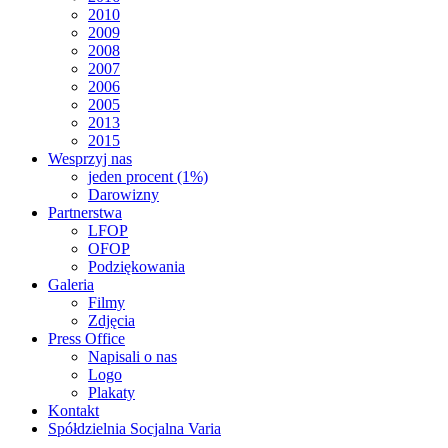
2010
2009
2008
2007
2006
2005
2013
2015
Wesprzyj nas
jeden procent (1%)
Darowizny
Partnerstwa
LFOP
OFOP
Podziękowania
Galeria
Filmy
Zdjęcia
Press Office
Napisali o nas
Logo
Plakaty
Kontakt
Spółdzielnia Socjalna Varia