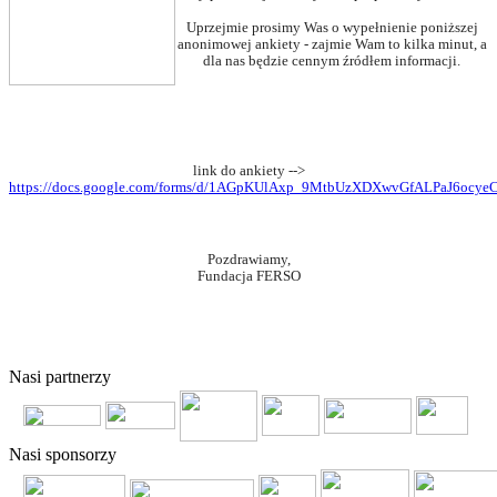
Uprzejmie prosimy Was o wypełnienie poniższej
anonimowej ankiety - zajmie Wam to kilka minut, a
dla nas będzie cennym źródłem informacji.
link do ankiety -->
https://docs.google.com/forms/d/1AGpKUlAxp_9MtbUzXDXwvGfALPaJ6ocy
Pozdrawiamy,
Fundacja FERSO
© 2011 Copyright
FERSO
by
SelectStar.pl
Nasi partnerzy
Nasi sponsorzy