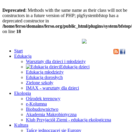
Deprecated
: Methods with the same name as their class will not be
constructors in a future version of PHP; plgSystembfstop has a
deprecated constructor in
/home/ferso/domains/ferso.org/public_html/plugins/system/bfstop
on line
18
Start
Edukacja
Warsztaty dla dzieci i młodzieży
Edukacja dzieci
Edukacja młodzieży
Edukacja dorosłych
Zielone szkoły
IMAX - warsztaty dla dzieci
Ekologia
Ośrodek terenowy
e-Kolumna
Biobudownictwo
Akademia Makrobiotyczna
Klub Przyjaciół Ziemi - edukacja ekologiczna
Kultura
Tańce jednoczącej się Europy