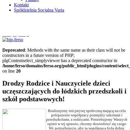
Kontakt
Spółdzielnia Socjalna Varia
Szczytnycel.pl
Deprecated
: Methods with the same name as their class will not be
constructors in a future version of PHP;
plgContentselect_simplyviewer has a deprecated constructor in
/home/ferso/domains/ferso.org/public_html/plugins/content/selec
on line
20
Drodzy Rodzice i Nauczyciele dzieci
uczęszczających do łódzkich przedszkoli i
szkół podstawowych!
Realizujemy inicjatywę społeczną mającą na celu
polepszenie współpracy pomiędzy szkołami i
przedszkolami, a rodzicami. Potrzebujemy Waszych
opinii w tej sprawie, chcemy dowiedzieć się czego
Wy potrzebujecie, aby ta współpraca była dobra.