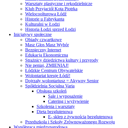
Warsztaty plastyczne i rękodzielnicze
Klub Przyjaciół Kota Piotrka
Wielocoolturowa Łódź
Historie u Fabrykanta
Kulturalni w Łodzi
Historia Łodzi sprzed Łodzi
Inicjatywy społeczne
Obiady czwartkowe
Masz Głos Masz Wybór
Bezpieczny Internet
Edukacja Ekonomiczna
Strażnicy dziedzictwa kultury i przyrody
Nie peniaj, ZMIENIAJ!
Łódzkie Centrum Obywatelskie
Wolontariat kreuje Łódź!
Dojrzały wolontariusz = Akywny Senior
Spółdzielnia Socjalna Varia
Obsługa szkoleń
Sale i wyposażenie
Catering i wyżywienie
Szkolenia i warsztaty
Dieta bezglutenowa
E- sklep z żywnością bezglutenową
Przedszkola i Szkoły Zrównoważonego Rozwoju
Współpraca międzynarodowa