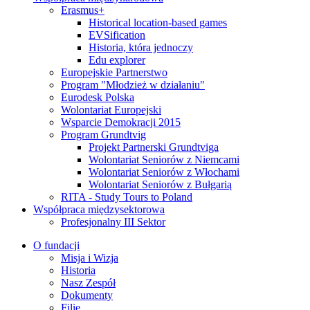
Erasmus+
Historical location-based games
EVSification
Historia, która jednoczy
Edu explorer
Europejskie Partnerstwo
Program "Młodzież w działaniu"
Eurodesk Polska
Wolontariat Europejski
Wsparcie Demokracji 2015
Program Grundtvig
Projekt Partnerski Grundtviga
Wolontariat Seniorów z Niemcami
Wolontariat Seniorów z Włochami
Wolontariat Seniorów z Bułgarią
RITA - Study Tours to Poland
Współpraca międzysektorowa
Profesjonalny III Sektor
O fundacji
Misja i Wizja
Historia
Nasz Zespół
Dokumenty
Filie