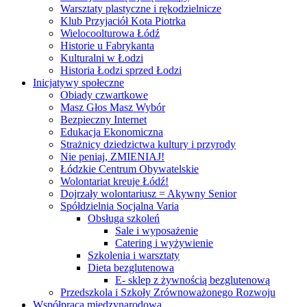
Warsztaty plastyczne i rękodzielnicze
Klub Przyjaciół Kota Piotrka
Wielocoolturowa Łódź
Historie u Fabrykanta
Kulturalni w Łodzi
Historia Łodzi sprzed Łodzi
Inicjatywy społeczne
Obiady czwartkowe
Masz Głos Masz Wybór
Bezpieczny Internet
Edukacja Ekonomiczna
Strażnicy dziedzictwa kultury i przyrody
Nie peniaj, ZMIENIAJ!
Łódzkie Centrum Obywatelskie
Wolontariat kreuje Łódź!
Dojrzały wolontariusz = Akywny Senior
Spółdzielnia Socjalna Varia
Obsługa szkoleń
Sale i wyposażenie
Catering i wyżywienie
Szkolenia i warsztaty
Dieta bezglutenowa
E- sklep z żywnością bezglutenową
Przedszkola i Szkoły Zrównoważonego Rozwoju
Współpraca międzynarodowa