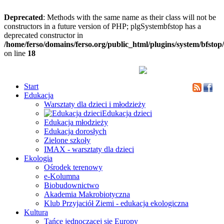
Deprecated
: Methods with the same name as their class will not be
constructors in a future version of PHP; plgSystembfstop has a
deprecated constructor in
/home/ferso/domains/ferso.org/public_html/plugins/system/bfstop
on line
18
Start
Edukacja
Warsztaty dla dzieci i młodzieży
Edukacja dzieci
Edukacja młodzieży
Edukacja dorosłych
Zielone szkoły
IMAX - warsztaty dla dzieci
Ekologia
Ośrodek terenowy
e-Kolumna
Biobudownictwo
Akademia Makrobiotyczna
Klub Przyjaciół Ziemi - edukacja ekologiczna
Kultura
Tańce jednoczącej się Europy