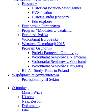
Erasmus+
Historical location-based games
EVSification
Historia, która jednoczy
Edu explorer
Europejskie Partnerstwo
Program "Młodzież w działaniu"
Eurodesk Polska
Wolontariat Europejski
Wsparcie Demokracji 2015
Program Grundtvig
Projekt Partnerski Grundtviga
Wolontariat Seniorów z Niemcami
Wolontariat Seniorów z Włochami
Wolontariat Seniorów z Bułgarią
RITA - Study Tours to Poland
Współpraca międzysektorowa
Profesjonalny III Sektor
O fundacji
Misja i Wizja
Historia
Nasz Zespół
Dokumenty
Filie