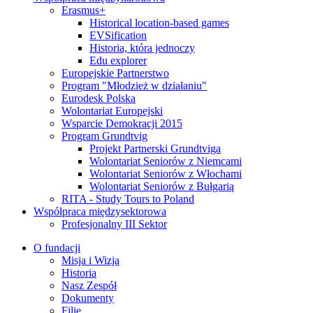
Erasmus+
Historical location-based games
EVSification
Historia, która jednoczy
Edu explorer
Europejskie Partnerstwo
Program "Młodzież w działaniu"
Eurodesk Polska
Wolontariat Europejski
Wsparcie Demokracji 2015
Program Grundtvig
Projekt Partnerski Grundtviga
Wolontariat Seniorów z Niemcami
Wolontariat Seniorów z Włochami
Wolontariat Seniorów z Bułgarią
RITA - Study Tours to Poland
Współpraca międzysektorowa
Profesjonalny III Sektor
O fundacji
Misja i Wizja
Historia
Nasz Zespół
Dokumenty
Filie