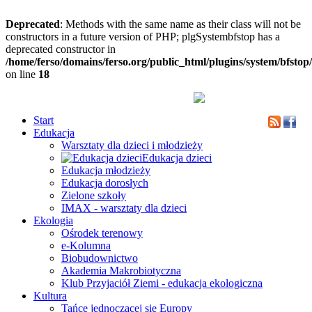
Deprecated
: Methods with the same name as their class will not be
constructors in a future version of PHP; plgSystembfstop has a
deprecated constructor in
/home/ferso/domains/ferso.org/public_html/plugins/system/bfstop
on line
18
Start
Edukacja
Warsztaty dla dzieci i młodzieży
Edukacja dzieci
Edukacja młodzieży
Edukacja dorosłych
Zielone szkoły
IMAX - warsztaty dla dzieci
Ekologia
Ośrodek terenowy
e-Kolumna
Biobudownictwo
Akademia Makrobiotyczna
Klub Przyjaciół Ziemi - edukacja ekologiczna
Kultura
Tańce jednoczącej się Europy