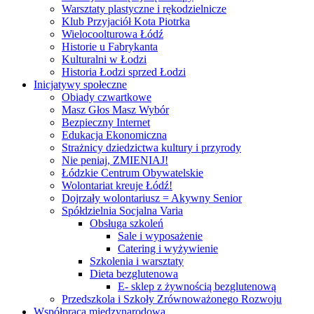
Warsztaty plastyczne i rękodzielnicze
Klub Przyjaciół Kota Piotrka
Wielocoolturowa Łódź
Historie u Fabrykanta
Kulturalni w Łodzi
Historia Łodzi sprzed Łodzi
Inicjatywy społeczne
Obiady czwartkowe
Masz Głos Masz Wybór
Bezpieczny Internet
Edukacja Ekonomiczna
Strażnicy dziedzictwa kultury i przyrody
Nie peniaj, ZMIENIAJ!
Łódzkie Centrum Obywatelskie
Wolontariat kreuje Łódź!
Dojrzały wolontariusz = Akywny Senior
Spółdzielnia Socjalna Varia
Obsługa szkoleń
Sale i wyposażenie
Catering i wyżywienie
Szkolenia i warsztaty
Dieta bezglutenowa
E- sklep z żywnością bezglutenową
Przedszkola i Szkoły Zrównoważonego Rozwoju
Współpraca międzynarodowa