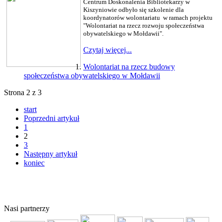
Centrum Doskonalenia Bibliotekarzy w
Kiszyniowie odbyło się szkolenie dla
koordynatorów wolontariatu w ramach projektu
"Wolontariat na rzecz rozwoju społeczeństwa
obywatelskiego w Mołdawii".
Czytaj więcej...
Wolontariat na rzecz budowy
społeczeństwa obywatelskiego w Mołdawii
Strona 2 z 3
start
Poprzedni artykuł
1
2
3
Następny artykuł
koniec
© 2011 Copyright
FERSO
by
SelectStar.pl
Nasi partnerzy