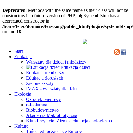
Deprecated
: Methods with the same name as their class will not be
constructors in a future version of PHP; plgSystembfstop has a
deprecated constructor in
/home/ferso/domains/ferso.org/public_html/plugins/system/bfstop
on line
18
Start
Edukacja
Warsztaty dla dzieci i młodzieży
Edukacja dzieci
Edukacja młodzieży
Edukacja dorosłych
Zielone szkoły
IMAX - warsztaty dla dzieci
Ekologia
Ośrodek terenowy
e-Kolumna
Biobudownictwo
Akademia Makrobiotyczna
Klub Przyjaciół Ziemi - edukacja ekologiczna
Kultura
Tańce jednoczącej się Europy