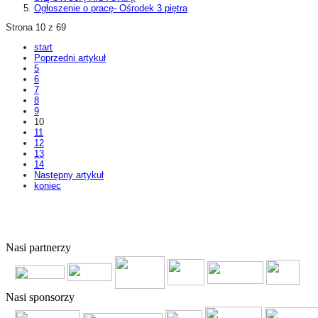
Ogłoszenie o pracę- Ośrodek 3 piętra
Strona 10 z 69
start
Poprzedni artykuł
5
6
7
8
9
10
11
12
13
14
Następny artykuł
koniec
© 2011 Copyright
FERSO
by
SelectStar.pl
Nasi partnerzy
Nasi sponsorzy