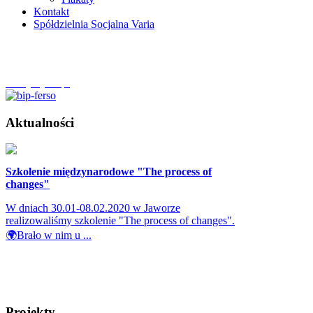
Kontakt
Spółdzielnia Socjalna Varia
Szczytnycel.pl
Aktualności
Szkolenie międzynarodowe "The process of
changes"
W dniach 30.01-08.02.2020 w Jaworze
realizowaliśmy szkolenie "The process of changes".
🌍Brało w nim u ...
Projekty