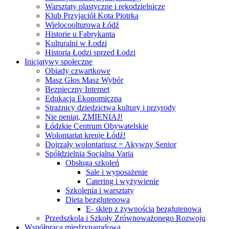
Warsztaty plastyczne i rękodzielnicze
Klub Przyjaciół Kota Piotrka
Wielocoolturowa Łódź
Historie u Fabrykanta
Kulturalni w Łodzi
Historia Łodzi sprzed Łodzi
Inicjatywy społeczne
Obiady czwartkowe
Masz Głos Masz Wybór
Bezpieczny Internet
Edukacja Ekonomiczna
Strażnicy dziedzictwa kultury i przyrody
Nie peniaj, ZMIENIAJ!
Łódzkie Centrum Obywatelskie
Wolontariat kreuje Łódź!
Dojrzały wolontariusz = Akywny Senior
Spółdzielnia Socjalna Varia
Obsługa szkoleń
Sale i wyposażenie
Catering i wyżywienie
Szkolenia i warsztaty
Dieta bezglutenowa
E- sklep z żywnością bezglutenową
Przedszkola i Szkoły Zrównoważonego Rozwoju
Współpraca międzynarodowa