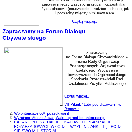
zarówno między wszystkimi grupami-uczestnikami
życia placówki (nauczyciele – rodzice – dzieci), jak
i pomiędzy między nimi nawzajem.
Czytaj więcej...
Zapraszamy na Forum Dialogu
Obywatelskiego
Zapraszamy
na Forum Dialogu Obywatelskiego w
imieniu
Rady Organizacji
Pozarządowych Województwa
Łódzkiego
. Wydarzenie
towarzyszące do Ogólnopolskiego
Spotkania Przedstawicieli Rad
Działalności Pożytku Publicznego.
Czytaj więcej...
VII Piknik "Lato pod drzewami" w
Rogowie
Wolontariusze 60+ poszukiwani!
Wymiana Młodzieżowa „Wake up and be enterprising”
BADANIE NT. SYTUACJI LOKALOWEJ ORGANIZACJI
POZARZĄDOWYCH W ŁODZI - WYPEŁNIJ ANKIETĘ I PODZIEL
SIĘ SWOJĄ HISTORIĄ!