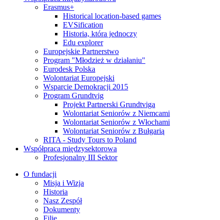
Erasmus+
Historical location-based games
EVSification
Historia, która jednoczy
Edu explorer
Europejskie Partnerstwo
Program "Młodzież w działaniu"
Eurodesk Polska
Wolontariat Europejski
Wsparcie Demokracji 2015
Program Grundtvig
Projekt Partnerski Grundtviga
Wolontariat Seniorów z Niemcami
Wolontariat Seniorów z Włochami
Wolontariat Seniorów z Bułgarią
RITA - Study Tours to Poland
Współpraca międzysektorowa
Profesjonalny III Sektor
O fundacji
Misja i Wizja
Historia
Nasz Zespół
Dokumenty
Filie